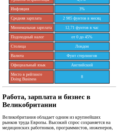
Инфляция
3%
Средняя зарплата
2 985 фунтов в месяц
Минимальная зарплата
12,71 фунтов в час
Подоходный налог
от 0 до 45%
Столица
Лондон
Валюта
Фунт стерлингов
Официальный язык
Английский
Место в рейтинге
8
Doing Business
Работа, зарплата и бизнес в
Великобритании
Великобритания обладает одним из крупнейших
рынков труда Европы. Высокий спрос сохраняется на
медицинских работников, программистов, инженеров,