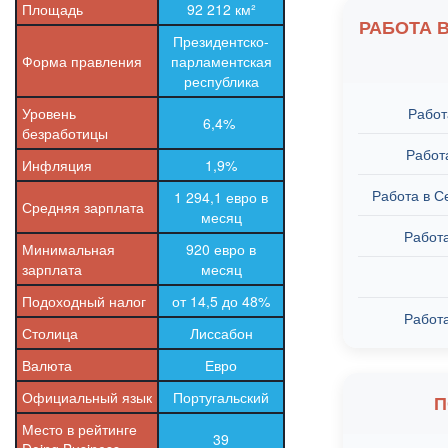
Площадь
92 212 км²
РАБОТА 
Президентско-
Форма правления
парламентская
республика
Уровень
Работ
6,4%
безработицы
Работ
Инфляция
1,9%
Работа в С
1 294,1 евро в
Средняя зарплата
месяц
Работ
Минимальная
920 евро в
зарплата
месяц
Подоходный налог
от 14,5 до 48%
Работ
Столица
Лиссабон
Валюта
Евро
Официальный язык
Португальский
П
Место в рейтинге
39