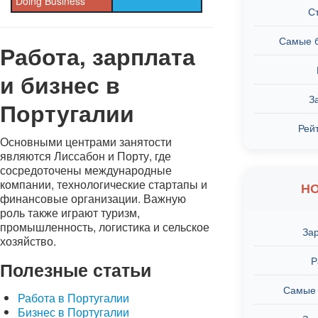
Doing Business
С
Самые б
Работа, зарплата
и бизнес в
З
Португалии
Рей
Основными центрами занятости
являются Лиссабон и Порту, где
сосредоточены международные
компании, технологические стартапы и
Н
финансовые организации. Важную
роль также играют туризм,
промышленность, логистика и сельское
За
хозяйство.
Р
Полезные статьи
Самые 
Работа в Португалии
Бизнес в Португалии