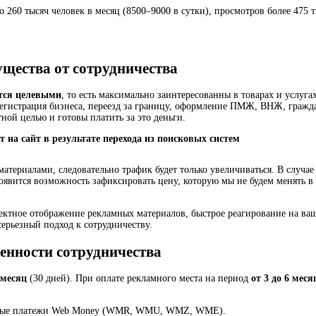
о 260 тысяч человек в месяц (8500–9000 в сутки), просмотров более 475 т
щества от сотрудничества
тся целевыми
, то есть максимально заинтересованны в товарах и услуга
регистрация бизнеса, переезд за границу, оформление ПМЖ, ВНЖ, граждан
ной целью и готовы платить за это деньги.
на сайт в результате перехода из поисковых систем
материалами, следовательно трафик будет только увеличиваться. В случа
оявится возможность зафиксировать цену, которую мы не будем менять в 
ектное отображение рекламных материалов, быстрое реагирование на ва
серьезный подход к сотрудничеству.
енности сотрудничества
 месяц
(30 дней). При оплате рекламного места на период
от 3 до 6 меся
онные платежи Web Money (WMR, WMU, WMZ, WME).