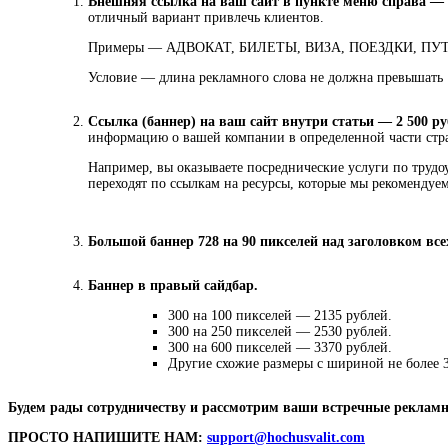
Внешняя ссылка на ваш сайт в пункте меню справа — 
отличный вариант привлечь клиентов.
Примеры — АДВОКАТ, БИЛЕТЫ, ВИЗА, ПОЕЗДКИ, П
Условие — длина рекламного слова не должна превышать
Ссылка (баннер) на ваш сайт внутри статьи — 2 500 р
информацию о вашей компании в определенной части стр
Например, вы оказываете посреднические услуги по трудоу
переходят по ссылкам на ресурсы, которые мы рекомендуем
Большой баннер 728 на 90 пикселей над заголовком все
Баннер в правый сайдбар.
300 на 100 пикселей — 2135 рублей.
300 на 250 пикселей — 2530 рублей.
300 на 600 пикселей — 3370 рублей.
Другие схожие размеры с шириной не более 
Будем рады сотрудничеству и рассмотрим ваши встречные реклам
ПРОСТО НАПИШИТЕ НАМ:
support@hochusvalit.com