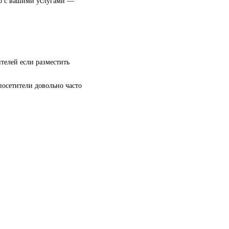
ого с вашими услугами —
телей если разместить
 посетители довольно часто