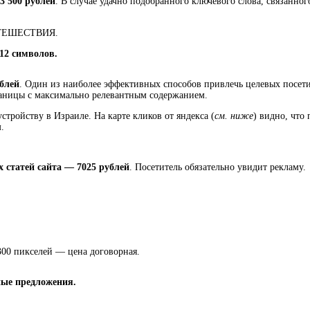
3 500 рублей
. В случае удачно подобранного ключевого слова, связанн
УТЕШЕСТВИЯ.
12 символов.
ублей
. Один из наиболее эффективных способов привлечь целевых посети
аницы с максимально релевантным содержанием.
стройству в Израиле. На карте кликов от яндекса (
см. ниже
) видно, что
.
х статей сайта — 7025 рублей
. Посетитель обязательно увидит рекламу.
300 пикселей — цена договорная.
ные предложения.