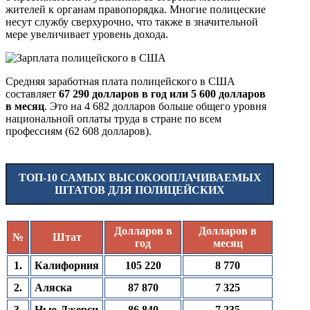
жителей к органам правопорядка. Многие полицеские
несут службу сверхурочно, что также в значительной
мере увеличивает уровень дохода.
Средняя заработная плата полицейского в США
составляет
67 290 долларов в год или 5 600 долларов
в месяц
. Это на 4 682 долларов больше общего уровня
национальной оплаты труда в стране по всем
профессиям (62 608 долларов).
ТОП-10 САМЫХ ВЫСОКООПЛАЧИВАЕМЫХ
ШТАТОВ ДЛЯ ПОЛИЦЕЙСКИХ
Долларов в
Долларов в
№
Штат
год
месяц
1.
Калифорния
105 220
8 770
2.
Аляска
87 870
7 325
3.
Нью-Джерси
86 840
7 235