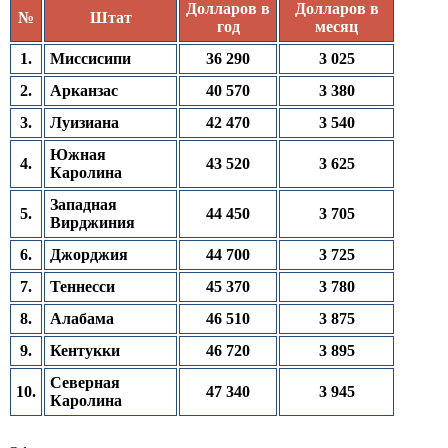
Долларов в
Долларов в
№
Штат
год
месяц
1.
Миссисипи
36 290
3 025
2.
Арканзас
40 570
3 380
3.
Луизиана
42 470
3 540
Южная
4.
43 520
3 625
Каролина
Западная
5.
44 450
3 705
Вирджиния
6.
Джорджия
44 700
3 725
7.
Теннесси
45 370
3 780
8.
Алабама
46 510
3 875
9.
Кентукки
46 720
3 895
Северная
10.
47 340
3 945
Каролина