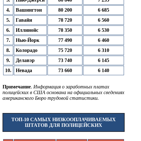
4.
Вашингтон
80 200
6 685
5.
Гавайи
78 720
6 560
6.
Иллинойс
78 350
6 530
7.
Нью-Йорк
77 490
6 460
8.
Колорадо
75 720
6 310
9.
Делавэр
73 740
6 145
10.
Невада
73 660
6 140
Примечание
.
Информация о заработных платах
полицейских в США основана на официальных сведениях
американского Бюро трудовой статистики.
ТОП-10 САМЫХ НИЗКООПЛАЧИВАЕМЫХ
ШТАТОВ ДЛЯ ПОЛИЦЕЙСКИХ