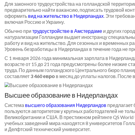
Для законного трудоустройства на голландской территори
предварительно найти вакансию, подписать трудовой контр
оформить
вид на жительство в Нидерландах
. Эти требова
включая Россию и Украину.
Обычно при
трудоустройстве в Амстердаме
и других горо
натурализации Голландии выдает иностранцу специальны
работу и вид на жительство. Для сезонных и временных ра
Уровень безработицы в Нидерландах в течение года не п
С 1 января 2026 года минимальная зарплата в Нидерланд
возрасте от 15 до 21 года предусмотрены более низкие ст
труда. По данным голландского Центрального бюро план
составляет
3 460 евро
в месяц до уплаты налогов. После в
Высшее образование в Нидерландах
Система
высшего образования Нидерландов
предлагает 
пользуются авторитетом у крупных работодателей не тольк
Великобритании и США. В престижном рейтинге QS World U
учебных заведений мира находятся 8 университетов Голл
и Делфтский технический университет.