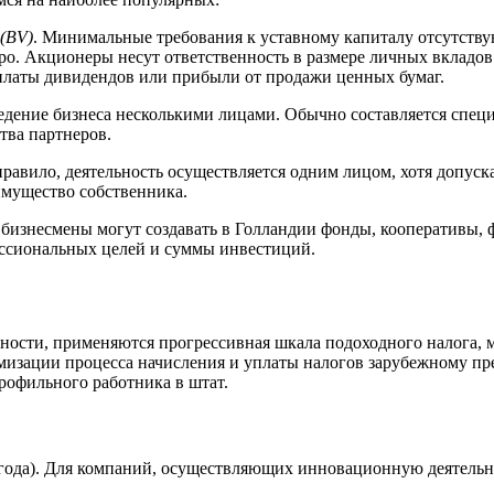
(BV)
. Минимальные требования к уставному капиталу отсутству
евро. Акционеры несут ответственность в размере личных вкладо
платы дивидендов или прибыли от продажи ценных бумаг.
ведение бизнеса несколькими лицами. Обычно составляется специ
тва партнеров.
правило, деятельность осуществляется одним лицом, хотя допуск
имущество собственника.
бизнесмены могут создавать в Голландии фонды, кооперативы,
ессиональных целей и суммы инвестиций.
тности, применяются прогрессивная шкала подоходного налога, 
тимизации процесса начисления и уплаты налогов зарубежному пр
рофильного работника в штат.
 года). Для компаний, осуществляющих инновационную деятельн