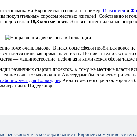
и экономиками Европейского союза, например,
Германией
и
Фр
им покупательным спросом местных жителей. Собственно и голл
ерландов около
18,3 млн человек
. Это все потенциальные потреб
енно тоже очень высока. В некоторые сферы пробиться вовсе не
в считается пищевая промышленность. По показателю экспорта 
одства — машиностроение, нефтяная и химическая сферы также 
ндии различных стартап-проектов. К тому же местные власти в
ледние годы только в одном Амстердаме было зарегистрировано
рабочих мест для Голландии
. Анализ местного рынка, хорошая б
иммиграции в Нидерланды.
 высшее экономическое образование в Европейском университете