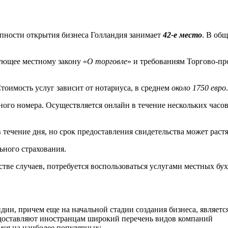
тупности открытия бизнеса Голландия занимает
42-е место
. В об
ующее местному закону «
О торговле
» и требованиям Торгово-п
оимость услуг зависит от нотариуса, в среднем
около 1750 евро
.
го номера. Осуществляется онлайн в течение нескольких часов, 
 течение дня, но срок предоставления свидетельства может раст
ьного страхования.
тве случаев, потребуется воспользоваться услугами местных бух
ии, причем еще на начальной стадии создания бизнеса, являетс
оставляют иностранцам широкий перечень видов компаний
мся на наиболее популярных: