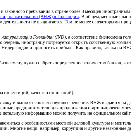
и законного пребывания в стране более 3 месяцев иностранным 
ь
вид на жительство (ВНЖ) в Голландии
. В общем, местные влас
м деятельности не выдвигается. Тем не менее с некоторыми пр
 натурализации Голландии
(IND)
, а соответствие бизнесмена го
ую очередь, иностранцу потребуется открыть собственную компан
ки Нидерландов и приносить прибыль. Как правило, заявка на ВН
бизнесмену нужно набрать определенное количество баллов, ко
ма инвестиций, качество инноваций).
явку и выносят соответствующее решение. ВНЖ выдается на два
ранные предприниматели для продвижения стартап-проекта могут
ее детальную информацию можно получить на официальном сай
накомиться с особенностями местной деловой культуры и менталь
ий. Многие вещи, например, коррупция и другие незаконные де