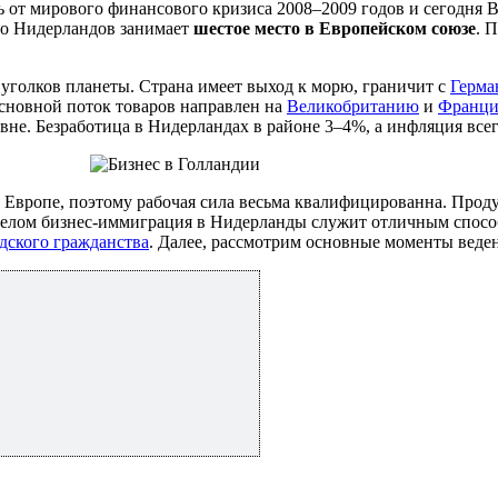
сь от мирового финансового кризиса 2008–2009 годов и сегодня
во Нидерландов занимает
шестое место в Европейском союзе
. 
 уголков планеты. Страна имеет выход к морю, граничит с
Герма
сновной поток товаров направлен на
Великобританию
и
Франц
не. Безработица в Нидерландах в районе 3–4%, а инфляция все
 Европе, поэтому рабочая сила весьма квалифицированна. Прод
целом бизнес-иммиграция в Нидерланды служит отличным способ
дского гражданства
. Далее, рассмотрим основные моменты веден