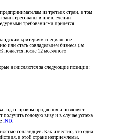
предпринимателям из третьих стран, в том
ти заинтересованы в привлечении
оцедурными требованиями придется
лландским критериям специальное
ию или стать совладельцем бизнеса (
не
Ж подается после 12 месячного
торые начисляются за следующие позиции:
 года с правом продления и позволяет
 получить годовую визу и в случае успеха
те
IND
.
ностью голландцев. Как известно, это одна
йствия, в этой стране неприемлемы.