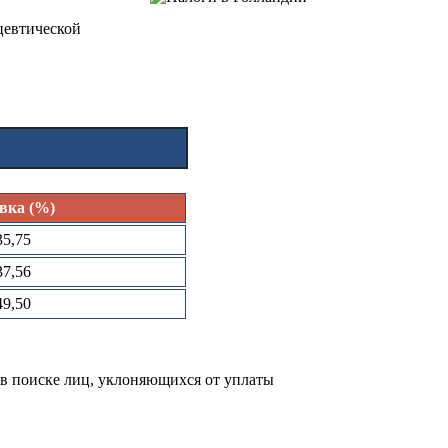
цевтической
вка (%)
35,75
37,56
49,50
в поиске лиц, уклоняющихся от уплаты