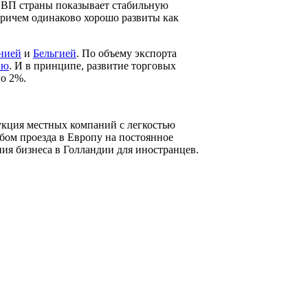
 ВВП страны показывает стабильную
Причем одинаково хорошо развиты как
нией
и
Бельгией
. По объему экспорта
ию
. И в принципе, развитие торговых
го 2%.
укция местных компаний с легкостью
ом проезда в Европу на постоянное
ия бизнеса в Голландии для иностранцев.