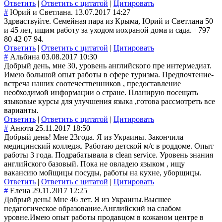
Ответить
|
Ответить с цитатой
|
Цитировать
#
Юрий и Светлана.
13.07.2017 14:27
Здрваствуйте. Семейная пара из Крыма, Юрий и Светлана 50
и 45 лет, ищим работу за уходом иохраной дома и сада. +797
80 42 07 94.
Ответить
|
Ответить с цитатой
|
Цитировать
#
Альбина
03.08.2017 10:30
Добрый день, мне 30, уровень английского пре интермедиат.
Имею большой опыт работы в сфере туризма. Предпочтение-
встреча наших соотечественников , предоставление
необходимой информации о стране. Планирую посещать
языковые курсы для улучшения языка ,готова рассмотреть все
варианты.
Ответить
|
Ответить с цитатой
|
Цитировать
#
Анюта
25.11.2017 18:50
Добрый день! Мне 23года. Я из Украины. Закончила
медицинский колледж. Работаю детской м/с в роддоме. Опыт
работы 3 года. Подрабатывала в clean service. Уровень знания
английского базовый. Пока не овладею языком , ищу
вакансию мойщицы посуды, работы на кухне, уборщицы.
Ответить
|
Ответить с цитатой
|
Цитировать
#
Елена
29.11.2017 12:25
Добрый день! Мне 46 лет. Я из Украины.Высшее
педагогическое образование.Английский на слабом
уровне.Имею опыт работы продавцом в кожаном центре в