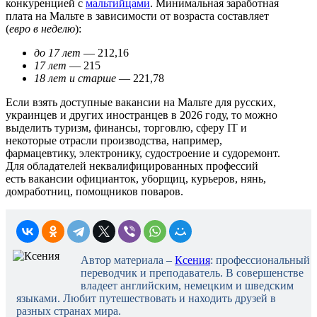
конкуренцией с
мальтийцами
. Минимальная заработная
плата на Мальте в зависимости от возраста составляет
(
евро в неделю
):
до 17 лет
— 212,16
17 лет
— 215
18 лет и старше
— 221,78
Если взять доступные вакансии на Мальте для русских,
украинцев и других иностранцев в 2026 году, то можно
выделить туризм, финансы, торговлю, сферу IT и
некоторые отрасли производства, например,
фармацевтику, электронику, судостроение и судоремонт.
Для обладателей неквалифицированных профессий
есть вакансии официанток, уборщиц, курьеров, нянь,
домработниц, помощников поваров.
Автор материала –
Ксения
: профессиональный
переводчик и преподаватель. В совершенстве
владеет английским, немецким и шведским
языками. Любит путешествовать и находить друзей в
разных странах мира.