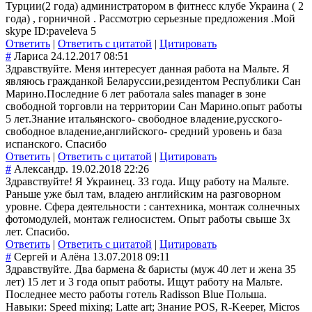
Турции(2 года) администратором в фитнесс клубе Украина ( 2
года) , горничной . Рассмотрю серьезные предложения .Мой
skype ID:paveleva 5
Ответить
|
Ответить с цитатой
|
Цитировать
#
Лариса
24.12.2017 08:51
Здравствуйте. Меня интересует данная работа на Мальте. Я
являюсь гражданкой Беларуссии,резидентом Республики Сан
Марино.Последние 6 лет работала sales manager в зоне
свободной торговли на территории Сан Марино.опыт работы
5 лет.Знание итальянского- свободное владение,русского-
свободное владение,английского- средний уровень и база
испанского. Спасибо
Ответить
|
Ответить с цитатой
|
Цитировать
#
Александр.
19.02.2018 22:26
Здравствуйте! Я Украинец. 33 года. Ищу работу на Мальте.
Раньше уже был там, владею английским на разговорном
уровне. Сфера деятельности : сантехника, монтаж солнечных
фотомодулей, монтаж гелиосистем. Опыт работы свыше 3х
лет. Спасибо.
Ответить
|
Ответить с цитатой
|
Цитировать
#
Сергей и Алёна
13.07.2018 09:11
Здравствуйте. Два бармена & баристы (муж 40 лет и жена 35
лет) 15 лет и 3 года опыт работы. Ищут работу на Мальте.
Последнее место работы готель Radisson Blue Польша.
Навыки: Speed mixing; Latte art; Знание POS, R-Keeper, Micros