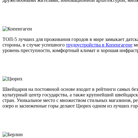
дружелюбными жителями, инновационной архитектурой, множе
ТОП-5 лучших для проживания городов в мире замыкает датска
стороны, в случае успешного
трудоустройства в Копенгагене
мо
уровень преступности, комфортный климат и хорошая инфрастр
Швейцария на постоянной основе входит в рейтинги самых бе
культурный центр государства, а также крупнейший швейцарски
стран. Уникальное место с множеством стильных магазинов, р
озеро и заснеженные горы делают Цюрих одним из лучших горо