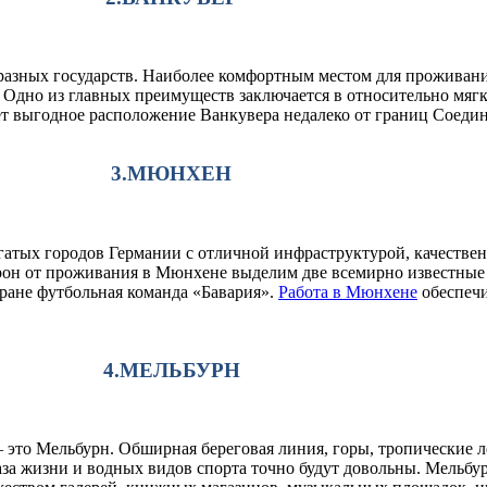
 разных государств. Наиболее комфортным местом для проживан
 Одно из главных преимуществ заключается в относительно мяг
ает выгодное расположение Ванкувера недалеко от границ Соед
3.МЮНХЕН
гатых городов Германии с отличной инфраструктурой, качестве
он от проживания в Мюнхене выделим две всемирно известные 
ране футбольная команда «Бавария».
Работа в Мюнхене
обеспечи
4.МЕЛЬБУРН
– это Мельбурн. Обширная береговая линия, горы, тропические л
за жизни и водных видов спорта точно будут довольны. Мельбур