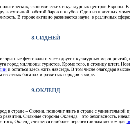
политических, экономических и культурных центров Европы. В 
круглосуточной работой баров и клубов. Один из приятных моме
мость. В городе активно развивается наука, в различных сфера
8.СИДНЕЙ
колоритные фестивали и масса других культурных мероприятий,
суга город миллионы туристов. Кроме того, в столицу штата Н
алии
и остаться здесь жить навсегда. В том числе благодаря вы
 из самых богатых и развитых городов в мире.
9.ОКЛЕНД
род в стране – Окленд, позволит жить в стране с удивительной 
развития. Сильные стороны Окленда – это безопасность, идеал
 того, Окленд считается наиболее перспективным местом для
п