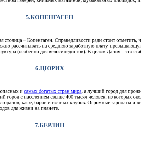
ством галерей, книжных магазинов, музыкальных площадок, ин
5.КОПЕНГАГЕН
я столица – Копенгаген. Справедливости ради стоит отметить, 
жно рассчитывать на среднюю заработную плату, превышающую 
уктура (особенно для велосипедистов). В целом Дания – это ста
6.ЦЮРИХ
зопасных и
самых богатых стран мира
, а лучший город для про
й город с населением свыше 400 тысяч человек, из которых око
есторанов, кафе, баров и ночных клубов. Огромные зарплаты и 
дов для жизни на планете.
7.БЕРЛИН