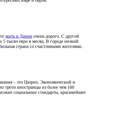
тересных кафе и баров.
что
жить в Дании
очень дорого. С другой
5 тысяч евро в месяц. В городе низкий
бильная страна со счастливыми жителями.
живания – это Цюрих. Экономический и
ло трети иностранцы из более чем 160
высокие социальные стандарты, красивейшее