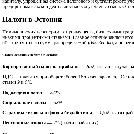
капиталу, упрощенная система налогового и бухгалтерского уче
предпринимательской деятельностью могут члены семьи. Ответ
Налоги в Эстонии
Помимо прочих неоспоримых преимуществ, бизнес-иммиграция 
низкими процентными ставками. Главное отличие заключается в
облагается только сумма распределяемой (
дивиденды
), а не ре
Ставки основных налогов в Эстонии
Корпоративный налог на прибыль
—
20%
, только в случае 
НДС
— платится при обороте более 16 тысяч евро в год. Осно
ставки
9
и
0%
.
Подоходный налог
—
22%
.
Социальные взносы
—
33%
Страховые взносы в фонды безработицы
—
1,6%
платит раб
Пенсионные взносы
—
2%
(платит работник).