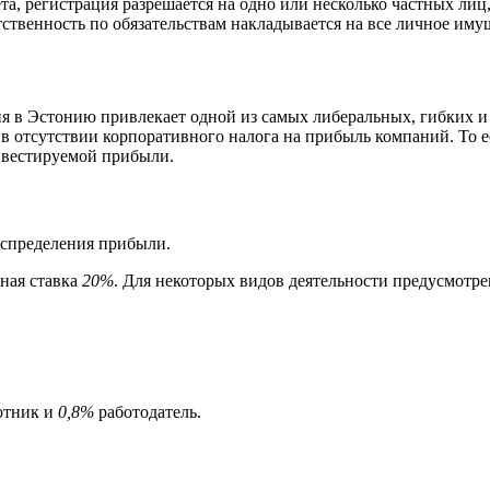
та, регистрация разрешается на одно или несколько частных лиц
ственность по обязательствам накладывается на все личное иму
в Эстонию привлекает одной из самых либеральных, гибких и 
 отсутствии корпоративного налога на прибыль компаний. То ес
инвестируемой прибыли.
распределения прибыли.
вная ставка
20%
. Для некоторых видов деятельности предусмот
отник и
0,8%
работодатель.