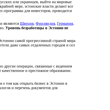
русских или украинцев, выйти на мировые
крайней мере, эстонские власти делают все
ес-программы для инвесторов, проводится
ми являются
Швеция
,
Финляндия
,
Германия
,
во.
Уровень безработицы в Эстонии не
Эстонию самой прогрессивной страной мира
Жители даже самых отдаленных городов и сел
но другие операции, связанные с ведением
 качественное и престижное образование.
м о том как открыть бизнес в Эстонии в
алогов и перечень документов для