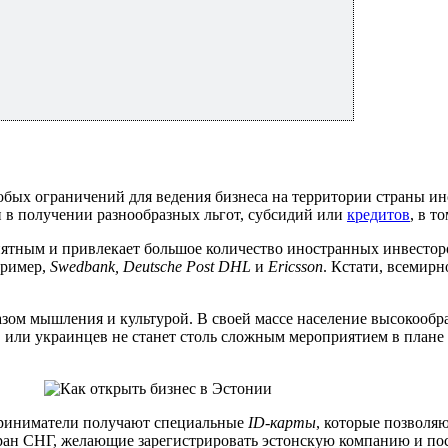
собых ограничений для ведения бизнеса на территории страны и
в получении разнообразных льгот, субсидий или
кредитов
, в т
риятным и привлекает большое количество иностранных инвесто
пример,
Swedbank, Deutsche Post DHL
и
Ericsson
. Кстати, всемир
зом мышления и культурой. В своей массе население высокообр
ов или украинцев не станет столь сложным мероприятием в план
дприниматели получают специальные
ID-карты
, которые позволя
ан СНГ, желающие зарегистрировать эстонскую компанию и пост