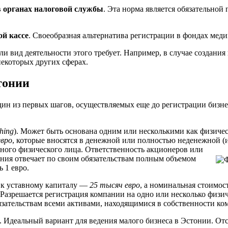
 органах налоговой службы
. Эта норма является обязательной
й кассе
. Своеобразная альтернатива регистрации в фондах меди
сли вид деятельности этого требует. Например, в случае создания
некоторых других сферах.
тонии
ин из первых шагов, осуществляемых еще до регистрации бизне
hing
). Может быть основана одним или несколькими как физиче
евро
, которые вносятся в денежной или полностью неденежной 
ного физического лица. Ответственность акционеров или
ния отвечает по своим обязательствам полным объемом
 1 евро.
 к уставному капиталу —
25 тысяч евро
, а номинальная стоимос
. Разрешается регистрация компании на одно или несколько физ
язательствам всеми активами, находящимися в собственности ко
). Идеальный вариант для ведения малого бизнеса в Эстонии. О