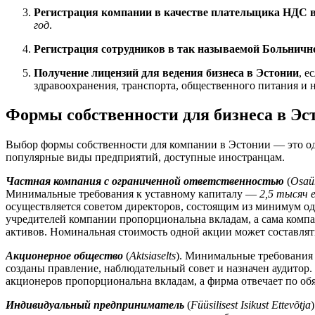
Регистрация компании в качестве плательщика НДС в
год
.
Регистрация сотрудников в так называемой Больнично
Получение лицензий для ведения бизнеса в Эстонии
, е
здравоохранения, транспорта, общественного питания и 
Формы собственности для бизнеса в Эс
Выбор формы собственности для компании в Эстонии — это од
популярные виды предприятий, доступные иностранцам.
Частная компания с ограниченной ответственностью
(
Osaü
Минимальные требования к уставному капиталу —
2,5 тысяч 
осуществляется советом директоров, состоящим из минимум од
учредителей компании пропорциональна вкладам, а сама компа
активов. Номинальная стоимость одной акции может составлять
Акционерное общество
(
Aktsiaselts
). Минимальные требования
созданы правление, наблюдательный совет и назначен аудитор
акционеров пропорциональна вкладам, а фирма отвечает по об
Индивидуальный предприниматель
(
Füüsilisest Isikust Ettevõtja