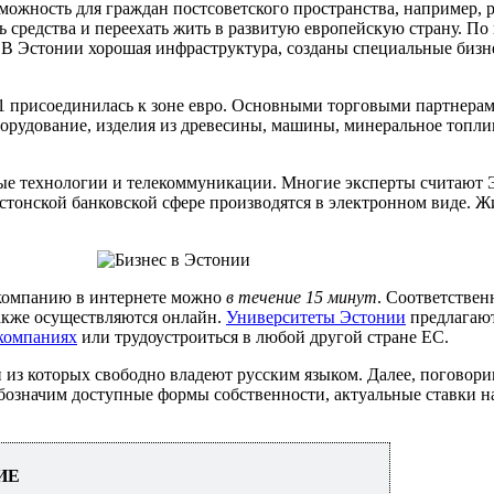
можность для граждан постсоветского пространства, например, 
 средства и переехать жить в развитую европейскую страну. По 
 В Эстонии хорошая инфраструктура, созданы специальные бизн
011 присоединилась к зоне евро. Основными торговыми партнера
борудование, изделия из древесины, машины, минеральное топли
ые технологии и телекоммуникации. Многие эксперты считают 
эстонской банковской сфере производятся в электронном виде. 
 компанию в интернете можно
в течение 15 минут
. Соответствен
также осуществляются онлайн.
Университеты Эстонии
предлагают
 компаниях
или трудоустроиться в любой другой стране ЕС.
ти из которых свободно владеют русским языком. Далее, поговори
обозначим доступные формы собственности, актуальные ставки н
ИЕ