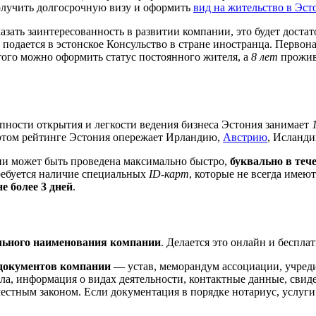
олучить долгосрочную визу и оформить
вид на жительство в Эст
зать заинтересованность в развитии компании, это будет доста
 подается в эстонское Консульство в стране иностранца. Первон
этого можно оформить статус постоянного жителя, а
8 лет
прожива
тупности открытия и легкости ведения бизнеса Эстония занимает
 этом рейтинге Эстония опережает Ирландию,
Австрию
, Исланд
ии может быть проведена максимально быстро,
буквально в теч
требуется наличие специальных
ID-карт
, которые не всегда имею
не более 3 дней
.
льного наименования компании
. Делается это онлайн и беспла
 документов компании
— устав, меморандум ассоциации, учред
ала, информация о видах деятельности, контактные данные, свид
 местным законом. Если документация в порядке нотариус, услуг