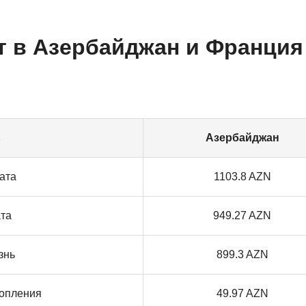
т в Азербайджан и Франция
ь
Азербайджан
ата
1103.8 AZN
ата
949.27 AZN
знь
899.3 AZN
опления
49.97 AZN