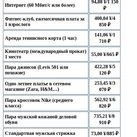
94,88 ¥/1 150
Интернет (60 Мбит/с или более)
₽
400,04 ¥/4
Фитнес-клуб, ежемесячная плата за
1 взрослого
850 ₽
141,06 ¥/1
Аренда теннисного корта (1 час)
710 ₽
Кинотеатр (международный прокат)
55,00 ¥/665 ₽
1 место
422,28 ¥/5
Пара джинсов (Levis 501 или
похожие)
120 ₽
253,45 ¥/3
Одно летнее платье в сетевом
магазине (Zara, H&M…)
070 ₽
562,92 ¥/6
Пара кроссовок Nike (среднего
класса)
820 ₽
735,21 ¥/8
Пара мужской кожаной деловой
обуви
910 ₽
Стандартная мужская стрижка
73,00 ¥/885 ₽