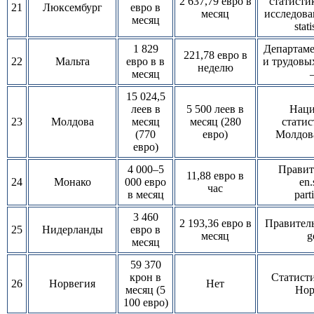
2 637,79 евро в
статисти
21
Люксембург
евро в
месяц
исследов
месяц
stat
1 829
Департам
221,78 евро в
22
Мальта
евро в в
и трудовы
неделю
месяц
15 024,5
леев в
5 500 леев в
Наци
23
Молдова
месяц
месяц (280
стати
(770
евро)
Молдова 
евро)
4 000–5
Правит
11,88 евро в
24
Монако
000 евро
en.
час
в месяц
part
3 460
2 193,36 евро в
Правитель
25
Нидерланды
евро в
месяц
g
месяц
59 370
крон в
Статист
26
Норвегия
Нет
месяц (5
Нор
100 евро)