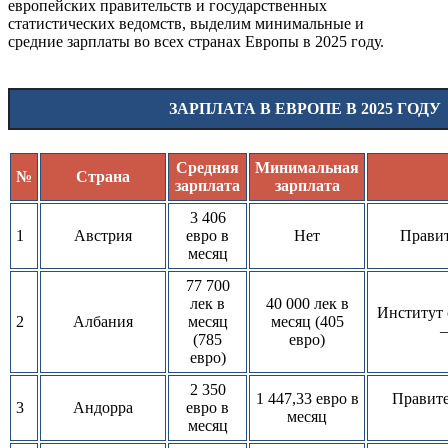
европейских правительств и государственных
статистических ведомств, выделим минимальные и
средние зарплаты во всех странах Европы в 2025 году.
ЗАРПЛАТА В ЕВРОПЕ В 2025 ГОДУ
Средняя
Минимальная
№
Страна
зарплата
зарплата
3 406
1
Австрия
евро в
Нет
Правит
месяц
77 700
лек в
40 000 лек в
Институт 
2
Албания
месяц
месяц (405
–
(785
евро)
евро)
2 350
1 447,33 евро в
Правите
3
Андорра
евро в
месяц
месяц