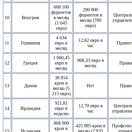
668 100
290 800
форинтов
форинтов в
Централь
10
Венгрия
в месяц
месяц (700
управлен
(1 645
евро)
евро)
4 634
12,82 евро в
11
Германия
евро в
Правит
час
месяц
1 060,45
968,33 евро в
12
Греция
евро в
Прави
месяц
месяц
38 854
крон в
13
Дания
Нет
Прави
месяц (5
215 евро)
921,81
12,70 евро в
Централь
14
Ирландия
евро в
час
управлени
неделю
868 000
425 985 крон в
Профсоюз
крон в
15
Исландия
месяц (2 935
управл