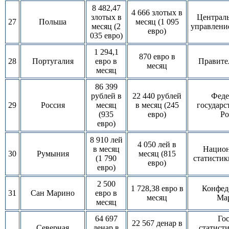
8 482,47
4 666 злотых в
злотых в
Централь
27
Польша
месяц (1 095
месяц (2
управление
евро)
035 евро)
1 294,1
870 евро в
28
Португалия
евро в
Правите
месяц
месяц
86 399
рублей в
22 440 рублей
Феде
29
Россия
месяц
в месяц (245
государс
(935
евро)
Ро
евро)
8 910 лей
4 050 лей в
в месяц
Национ
30
Румыния
месяц (815
(1 790
статистик
евро)
евро)
2 500
1 728,38 евро в
Конфед
31
Сан Марино
евро в
месяц
Мар
месяц
64 697
Го
22 567 денар в
Северная
денар в
статист