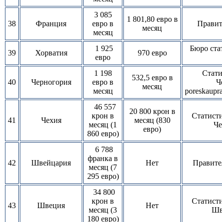
3 085
1 801,80 евро в
38
Франция
евро в
Правит
месяц
месяц
1 925
Бюро ста
39
Хорватия
970 евро
евро
1 198
Стати
532,5 евро в
40
Черногория
евро в
Ч
месяц
месяц
poreskaupr
46 557
20 800 крон в
крон в
Статист
41
Чехия
месяц (830
месяц (1
Че
евро)
860 евро)
6 788
франка в
42
Швейцария
Нет
Правите
месяц (7
295 евро)
34 800
крон в
Статист
43
Швеция
Нет
месяц (3
Шв
180 евро)