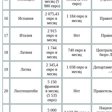
месяц (5
евро)
980 евро)
2 075,43
1 184 евро в
16
Испания
евро в
Правит
месяц
месяц
2 915
17
Италия
евро в
Нет
Прави
месяц
1 744
740 евро в
Централь
18
Латвия
евро в
месяц
бюро Ла
месяц
2 345,4
1 038 евро в
Департаме
19
Литва
евро в
месяц
– 
месяц
5 150
франков
20
Лихтенштейн
в месяц
Нет
Правитель
(5 535
евро)
Национ
5 000