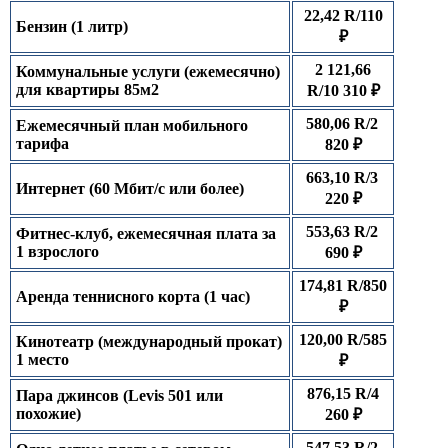
22,42 R/110
Бензин (1 литр)
₽
2 121,66
Коммунальные услуги (ежемесячно)
для квартиры 85м2
R/10 310 ₽
580,06 R/2
Ежемесячный план мобильного
тарифа
820 ₽
663,10 R/3
Интернет (60 Мбит/с или более)
220 ₽
553,63 R/2
Фитнес-клуб, ежемесячная плата за
1 взрослого
690 ₽
174,81 R/850
Аренда теннисного корта (1 час)
₽
120,00 R/585
Кинотеатр (международный прокат)
1 место
₽
876,15 R/4
Пара джинсов (Levis 501 или
похожие)
260 ₽
547,53 R/2