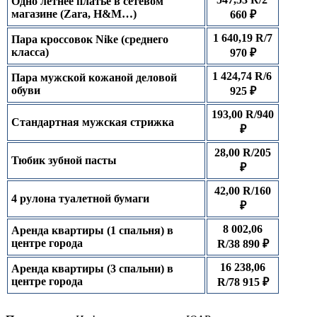
Одно летнее платье в сетевом
магазине (Zara, H&M…)
660 ₽
1 640,19 R/7
Пара кроссовок Nike (среднего
класса)
970 ₽
1 424,74 R/6
Пара мужской кожаной деловой
обуви
925 ₽
193,00 R/940
Стандартная мужская стрижка
₽
28,00 R/205
Тюбик зубной пасты
₽
42,00 R/160
4 рулона туалетной бумаги
₽
8 002,06
Аренда квартиры (1 спальня) в
центре города
R/38 890 ₽
16 238,06
Аренда квартиры (3 спальни) в
центре города
R/78 915 ₽