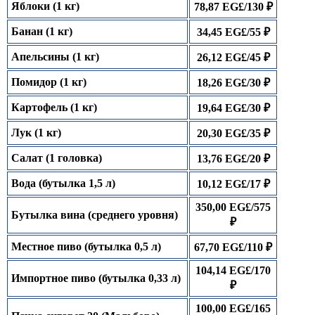
Яблоки (1 кг)
78,87 EG£/130 ₽
Банан (1 кг)
34,45 EG£/55 ₽
Апельсины (1 кг)
26,12 EG£/45 ₽
Помидор (1 кг)
18,26 EG£/30 ₽
Картофель (1 кг)
19,64 EG£/30 ₽
Лук (1 кг)
20,30 EG£/35 ₽
Салат (1 головка)
13,76 EG£/20 ₽
Вода (бутылка 1,5 л)
10,12 EG£/17 ₽
350,00 EG£/575
Бутылка вина (среднего уровня)
₽
Местное пиво (бутылка 0,5 л)
67,70 EG£/110 ₽
104,14 EG£/170
Импортное пиво (бутылка 0,33 л)
₽
100,00 EG£/165