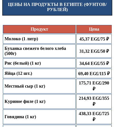
ЦЕНЫ НА ПРОДУКТЫ В ЕГИПТЕ (ФУНТОВ/
РУБЛЕЙ)
Продукт
Цена
Молоко (1 литр)
45,37 EG£/75 ₽
Буханка свежего белого хлеба
31,32 EG£/50 ₽
(500г)
Рис (белый) (1 кг)
34,64 EG£/55 ₽
Яйца (12 шт.)
69,40 EG£/115 ₽
175,71 EG£/290
Местный сыр (1 кг)
₽
214,93 EG£/355
Куриное филе (1 кг)
₽
438,33 EG£/725
Говядина (1 кг)
₽