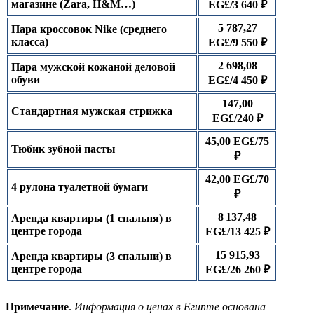
магазине (Zara, H&M…)
EG£/3 640 ₽
5 787,27
Пара кроссовок Nike (среднего
класса)
EG£/9 550 ₽
2 698,08
Пара мужской кожаной деловой
обуви
EG£/4 450 ₽
147,00
Стандартная мужская стрижка
EG£/240 ₽
45,00 EG£/75
Тюбик зубной пасты
₽
42,00 EG£/70
4 рулона туалетной бумаги
₽
8 137,48
Аренда квартиры (1 спальня) в
центре города
EG£/13 425 ₽
15 915,93
Аренда квартиры (3 спальни) в
центре города
EG£/26 260 ₽
Примечание
.
Информация о ценах в Египте основана