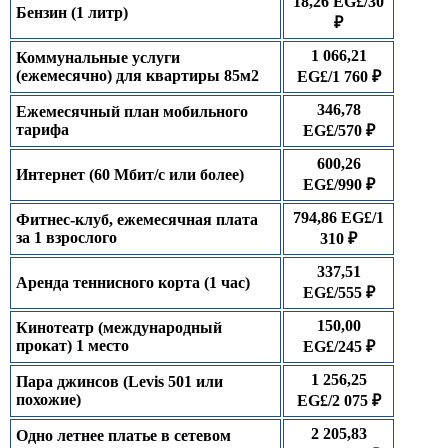
18,26 EG£/30
Бензин (1 литр)
₽
1 066,21
Коммунальные услуги
(ежемесячно) для квартиры 85м2
EG£/1 760 ₽
346,78
Ежемесячный план мобильного
тарифа
EG£/570 ₽
600,26
Интернет (60 Мбит/с или более)
EG£/990 ₽
794,86 EG£/1
Фитнес-клуб, ежемесячная плата
за 1 взрослого
310 ₽
337,51
Аренда теннисного корта (1 час)
EG£/555 ₽
150,00
Кинотеатр (международный
прокат) 1 место
EG£/245 ₽
1 256,25
Пара джинсов (Levis 501 или
похожие)
EG£/2 075 ₽
2 205,83
Одно летнее платье в сетевом