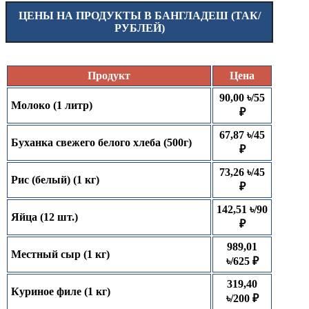
ЦЕНЫ НА ПРОДУКТЫ В БАНГЛАДЕШ (ТАК/
РУБЛЕЙ)
Продукт
Цена
90,00 ৳/55
Молоко (1 литр)
₽
67,87 ৳/45
Буханка свежего белого хлеба (500г)
₽
73,26 ৳/45
Рис (белый) (1 кг)
₽
142,51 ৳/90
Яйца (12 шт.)
₽
989,01
Местный сыр (1 кг)
৳/625 ₽
319,40
Куриное филе (1 кг)
৳/200 ₽