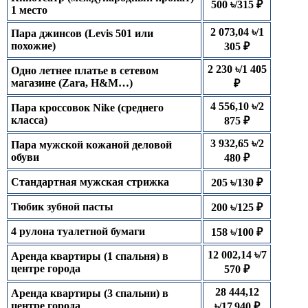
500 ৳/315 ₽
1 место
2 073,04 ৳/1
Пара джинсов (Levis 501 или
похожие)
305 ₽
2 230 ৳/1 405
Одно летнее платье в сетевом
магазине (Zara, H&M…)
₽
4 556,10 ৳/2
Пара кроссовок Nike (среднего
класса)
875 ₽
3 932,65 ৳/2
Пара мужской кожаной деловой
обуви
480 ₽
Стандартная мужская стрижка
205 ৳/130 ₽
Тюбик зубной пасты
200 ৳/125 ₽
4 рулона туалетной бумаги
158 ৳/100 ₽
12 002,14 ৳/7
Аренда квартиры (1 спальня) в
центре города
570 ₽
28 444,12
Аренда квартиры (3 спальни) в
центре города
৳/17 940 ₽