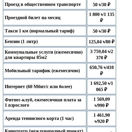
Проезд в общественном транспорте
50 ৳/30 ₽
1 800 ৳/1 135
Проездной билет на месяц
₽
Такси 1 км (нормальный тариф)
50 ৳/30 ₽
Бензин (1 литр)
125,04 ৳/80 ₽
3 759,04 ৳/2
Коммунальные услуги (ежемесячно)
для квартиры 85м2
370 ₽
650,76 ৳/410
Мобильный тарифик (ежемесячно)
₽
1 692,50 ৳/1
Интернет (60 Мбит/с или более)
065 ₽
1 569,09
Фитнес-клуб, ежемесячная плата за
1 взрослого
৳/990 ₽
1 461,90
Аренда теннисного корта (1 час)
৳/920 ₽
Кинотеатр (международный прокат)