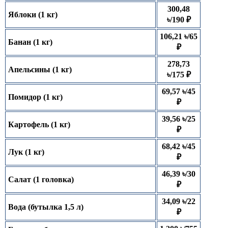
300,48
Яблоки (1 кг)
৳/190 ₽
106,21 ৳/65
Банан (1 кг)
₽
278,73
Апельсины (1 кг)
৳/175 ₽
69,57 ৳/45
Помидор (1 кг)
₽
39,56 ৳/25
Картофель (1 кг)
₽
68,42 ৳/45
Лук (1 кг)
₽
46,39 ৳/30
Салат (1 головка)
₽
34,09 ৳/22
Вода (бутылка 1,5 л)
₽