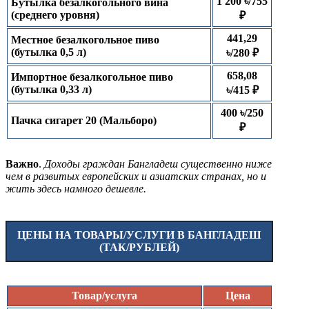
1 200 ৳/755
Бутылка безалкогольного вина
(среднего уровня)
₽
441,29
Местное безалкогольное пиво
(бутылка 0,5 л)
৳/280 ₽
658,08
Импортное безалкогольное пиво
(бутылка 0,33 л)
৳/415 ₽
400 ৳/250
Пачка сигарет 20 (Мальборо)
₽
Важно
.
Доходы граждан Бангладеш существенно ниже
чем в развитых европейских и азиатских странах, но и
жить здесь намного дешевле.
ЦЕНЫ НА ТОВАРЫ/УСЛУГИ В БАНГЛАДЕШ
(ТАК/РУБЛЕЙ)
Товар/услуга
Цена