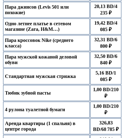
20,13 BD/4
Пара джинсов (Levis 501 или
похожие)
235 ₽
19,42 BD/4
Одно летнее платье в сетевом
магазине (Zara, H&M…)
085 ₽
32,31 BD/6
Пара кроссовок Nike (среднего
класса)
800 ₽
32,50 BD/6
Пара мужской кожаной деловой
обуви
840 ₽
5,16 BD/1
Стандартная мужская стрижка
085 ₽
1,00 BD/210
Тюбик зубной пасты
₽
1,00 BD/210
4 рулона туалетной бумаги
₽
326,83
Аренда квартиры (1 спальня) в
центре города
BD/68 785 ₽