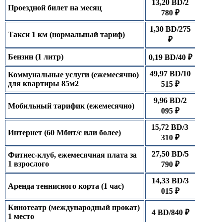
13,20 BD/2
Проездной билет на месяц
780 ₽
1,30 BD/275
Такси 1 км (нормальный тариф)
₽
Бензин (1 литр)
0,19 BD/40 ₽
49,97 BD/10
Коммунальные услуги (ежемесячно)
для квартиры 85м2
515 ₽
9,96 BD/2
Мобильный тарифик (ежемесячно)
095 ₽
15,72 BD/3
Интернет (60 Мбит/с или более)
310 ₽
27,50 BD/5
Фитнес-клуб, ежемесячная плата за
1 взрослого
790 ₽
14,33 BD/3
Аренда теннисного корта (1 час)
015 ₽
Кинотеатр (международный прокат)
4 BD/840 ₽
1 место