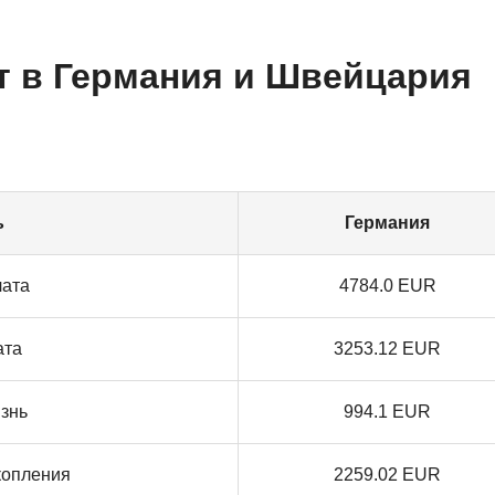
т в Германия и Швейцария
ь
Германия
лата
4784.0 EUR
ата
3253.12 EUR
знь
994.1 EUR
копления
2259.02 EUR