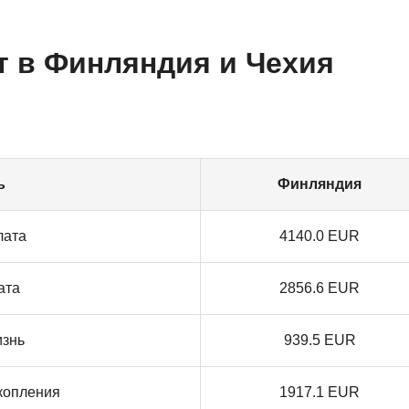
т в Финляндия и Чехия
ь
Финляндия
лата
4140.0 EUR
ата
2856.6 EUR
изнь
939.5 EUR
копления
1917.1 EUR