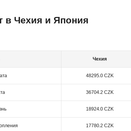
т в Чехия и Япония
ь
Чехия
ата
48295.0 CZK
ата
36704.2 CZK
знь
18924.0 CZK
опления
17780.2 CZK