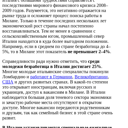
Италия с большими трудностями справляется с
последствиями мирового финансового кризиса 2008–
2009 годов. Разумеется, это негативно отражается на
рынке труда и осложняет процесс поиска работы в
Милане. Только в течение последних нескольких лет
экономический рост страны начал постепенно
восстанавливаться. Тем не менее в сравнении с
сельскохозяйственным югом, промышленный север
Италии находится в куда более выгодном положении.
Например, если в среднем по стране безработица до 4–
5%, то в Милане этот показатель
не превышает 2–4%
.
Справедливости ради нужно отметить, что
среди
молодежи безработица в Италии достигает 25%
.
Многие молодые итальянские специалисты покинули
Ломбардию и
работают в Германии
,
Великобритании
,
США
и других развитых странах. В какой-то степени
это открывает иностранцам, включая русских и
украинцев, доступ к вакансиям в Милане. В Италии
наблюдается большая доля теневого сектора экономики
и зачастую рабочие места отсутствуют в открытом
доступе. Многие вакансии передаются родственникам
и друзьям, так как семейный бизнес в этой стране очень
развит.
В Италии устанавливаются специальные ежегодные